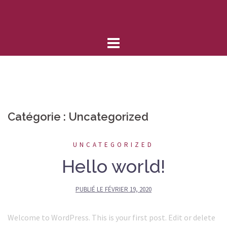
Aller
au
contenu
Catégorie :
Uncategorized
UNCATEGORIZED
Hello world!
PUBLIÉ LE
FÉVRIER 19, 2020
Welcome to WordPress. This is your first post. Edit or delete